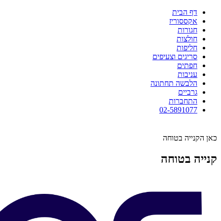
דף הבית
אקססוריז
חגורות
חולצות
חליפות
סריגים וצעיפים
חפתים
עניבות
הלבשה תחתונה
גרביים
התחברות
02-5891077
כאן הקנייה בטוחה
קנייה בטוחה