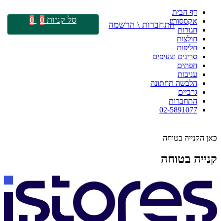
דף הבית
סל קניות
0
0
אקססוריז
התחברות \ הרשמה
חגורות
חולצות
חליפות
סריגים וצעיפים
חפתים
עניבות
הלבשה תחתונה
גרביים
התחברות
02-5891077
כאן הקנייה בטוחה
קנייה בטוחה