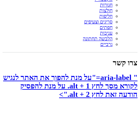
חגורות
חולצות
חליפות
סריגים וצעיפים
חפתים
עניבות
הלבשה תחתונה
גרביים
צרו קשר
" aria-label="על מנת להפוך את האתר לנגיש
לקורא מסך לחץ alt + 1. על מנת להפסיק
הודעה זאת לחץ alt + 2.">