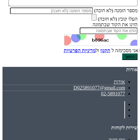
מספר הזמנה (לא חובה)
העלו קובץ (לא חובה)
הזינו את הקוד שבתמונה
אני מסכימ/ה ל
תקנון
ול
מדיניות הפרטיות
אודות
אודות
D025891077@gmail.com
02-5891077
שירות לקוחות
צרו קשר