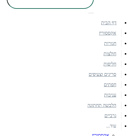
דף הבית
אקססוריז
חגורות
חולצות
חליפות
סריגים וצעיפים
חפתים
עניבות
הלבשה תחתונה
גרביים
עוד...
אקססוריז