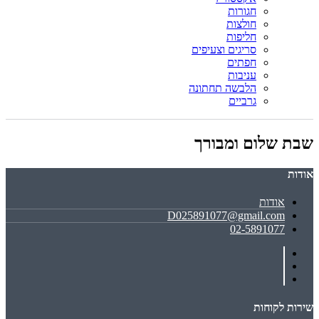
חגורות
חולצות
חליפות
סריגים וצעיפים
חפתים
עניבות
הלבשה תחתונה
גרביים
שבת שלום ומבורך
אודות
אודות
D025891077@gmail.com
02-5891077
שירות לקוחות