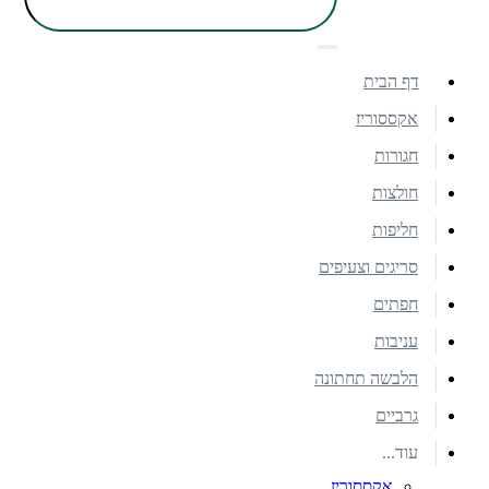
דף הבית
אקססוריז
חגורות
חולצות
חליפות
סריגים וצעיפים
חפתים
עניבות
הלבשה תחתונה
גרביים
עוד...
אקססוריז