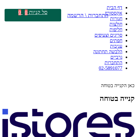
דף הבית
סל קניות
0
0
אקססוריז
התחברות \ הרשמה
חגורות
חולצות
חליפות
סריגים וצעיפים
חפתים
עניבות
הלבשה תחתונה
גרביים
התחברות
02-5891077
כאן הקנייה בטוחה
קנייה בטוחה