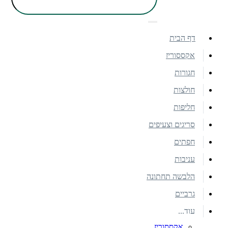
דף הבית
אקססוריז
חגורות
חולצות
חליפות
סריגים וצעיפים
חפתים
עניבות
הלבשה תחתונה
גרביים
עוד...
אקססוריז