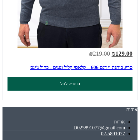
₪219.00
₪129.00
סריג כותנה וי דגם 606 – קלאסי קליל ונעים - כחול ג'ינס
הוספה לסל
אודות
אודות
D025891077@gmail.com
02-5891077