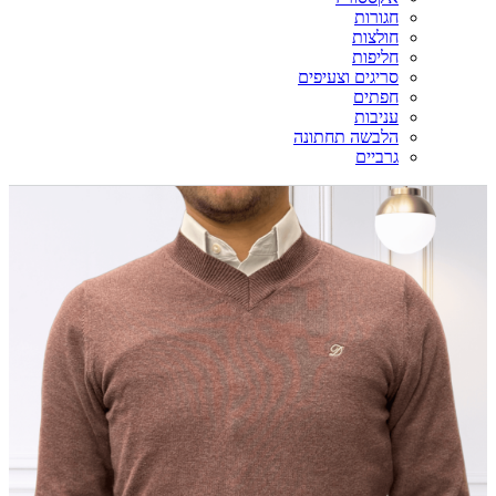
חגורות
חולצות
חליפות
סריגים וצעיפים
חפתים
עניבות
הלבשה תחתונה
גרביים