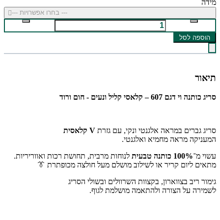
מידה
--- בחרו אפשרויות ---
הוספה לסל
תיאור
סריג כותנה וי דגם 607 – קלאסי קליל ונעים - חום ורוד
סריג גברים במראה אלגנטי ונקי, עם גזרת
V קלאסית
המעניקה מראה מחמיא ואלגנטי.
עשוי מ־
100% כותנה טבעית
לנוחות מרבית, תחושת רכות ואווריריות.
מתאים ליום קריר או לשילוב מושלם מעל חולצה מכופתרת 👔
גימור ריב בצווארון, בקצוות השרוולים ובשולי הסריג
לשמירה על הצורה ולהתאמה מושלמת לגוף.