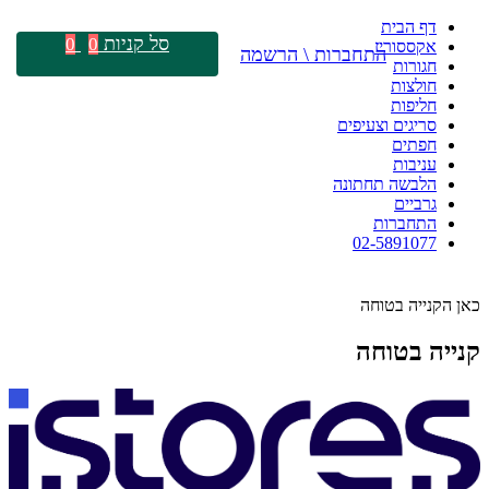
דף הבית
סל קניות
0
0
אקססוריז
התחברות \ הרשמה
חגורות
חולצות
חליפות
סריגים וצעיפים
חפתים
עניבות
הלבשה תחתונה
גרביים
התחברות
02-5891077
כאן הקנייה בטוחה
קנייה בטוחה