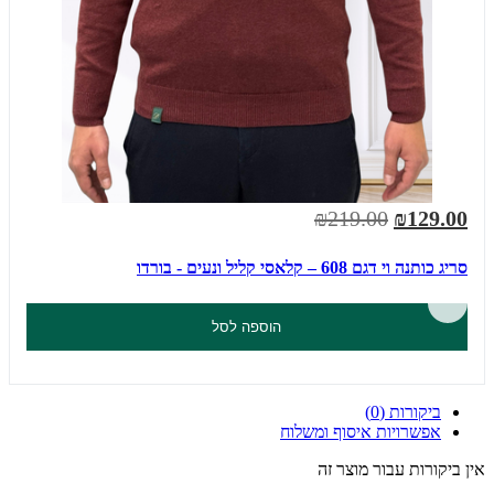
₪219.00
₪129.00
סריג כותנה וי דגם 608 – קלאסי קליל ונעים - בורדו
הוספה לסל
ביקורות (0)
אפשרויות איסוף ומשלוח
אין ביקורות עבור מוצר זה