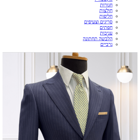
חגורות
חולצות
חליפות
סריגים וצעיפים
חפתים
עניבות
הלבשה תחתונה
גרביים