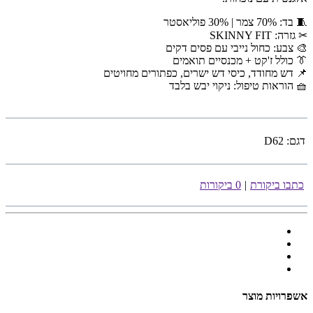
🧵 בד: 70% צמר | 30% פוליאסטר
✂ גזרה: SKINNY FIT
🎨 צבע: כחול נייבי עם פסים דקים
👔 כולל ז'קט + מכנסיים תואמים
📌 דש מחודד, כיסי דש ישרים, כפתורים מחויטים
🧺 הוראות טיפול: ניקוי יבש בלבד
דגם:
D62
כתבו ביקורת
|
0 ביקורות
אשפרויות מוצר