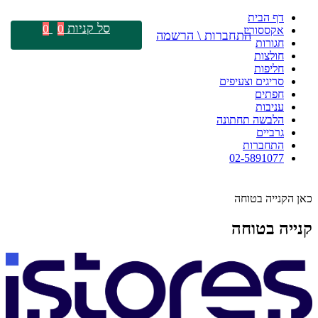
דף הבית
סל קניות
0
0
אקססוריז
התחברות \ הרשמה
חגורות
חולצות
חליפות
סריגים וצעיפים
חפתים
עניבות
הלבשה תחתונה
גרביים
התחברות
02-5891077
כאן הקנייה בטוחה
קנייה בטוחה