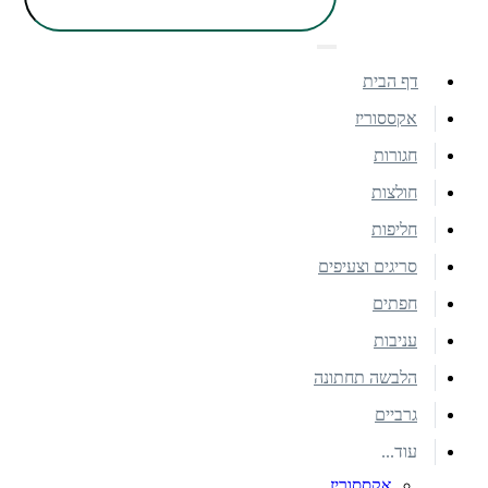
דף הבית
אקססוריז
חגורות
חולצות
חליפות
סריגים וצעיפים
חפתים
עניבות
הלבשה תחתונה
גרביים
עוד...
אקססוריז