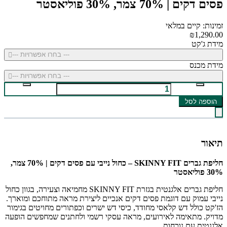
פסים דקים | 70% צמר, 30% פוליאסטר
זמינות: קיים במלאי
₪1,290.00
מידת ג'קט
--- בחרו אפשרויות ---
מידת מכנס
--- בחרו אפשרויות ---
הוספה לסל
תיאור
חליפת גברים SKINNY FIT – כחול נייבי עם פסים דקים | 70% צמר,
30% פוליאסטר
חליפת גברים אלגנטית בגזרת SKINNY FIT מחמיאה וצעירה, בגוון כחול
נייבי עמוק עם דוגמת פסים דקים אנכיים ליצירת מראה מתוחכם ומוארך.
הז'קט כולל דש קלאסי מחודד, כיסי דש ישרים וכפתורים מחויטים בגימור
מדויק. מתאימה לאירועים, מראה עסקי רשמי ולחתנים שמחפשים הופעה
אלגנטית עם נוכחות.