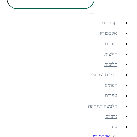
דף הבית
אקססוריז
חגורות
חולצות
חליפות
סריגים וצעיפים
חפתים
עניבות
הלבשה תחתונה
גרביים
עוד...
אקססוריז