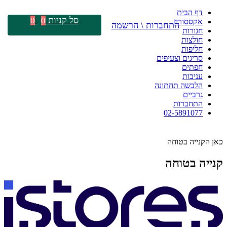
דף הבית
סל קניות
0
0
אקססוריז
התחברות \ הרשמה
חגורות
חולצות
חליפות
סריגים וצעיפים
חפתים
עניבות
הלבשה תחתונה
גרביים
התחברות
02-5891077
כאן הקנייה בטוחה
קנייה בטוחה