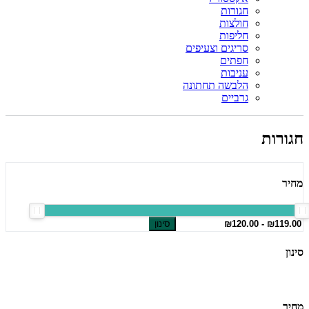
חגורות
חולצות
חליפות
סריגים וצעיפים
חפתים
עניבות
הלבשה תחתונה
גרביים
חגורות
מחיר
סינון
סינון
מחיר