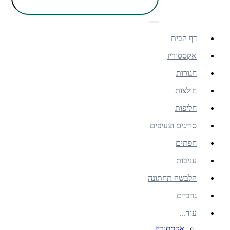
דף הבית
אקססוריז
חגורות
חולצות
חליפות
סריגים וצעיפים
חפתים
עניבות
הלבשה תחתונה
גרביים
עוד...
אקססוריז