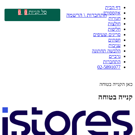
דף הבית
סל קניות
0
0
אקססוריז
התחברות \ הרשמה
חגורות
חולצות
חליפות
סריגים וצעיפים
חפתים
עניבות
הלבשה תחתונה
גרביים
התחברות
02-5891077
כאן הקנייה בטוחה
קנייה בטוחה