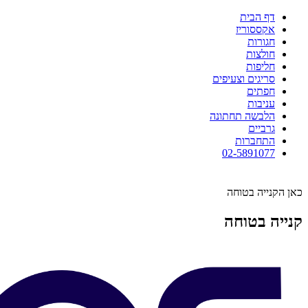
דף הבית
אקססוריז
חגורות
חולצות
חליפות
סריגים וצעיפים
חפתים
עניבות
הלבשה תחתונה
גרביים
התחברות
02-5891077
כאן הקנייה בטוחה
קנייה בטוחה