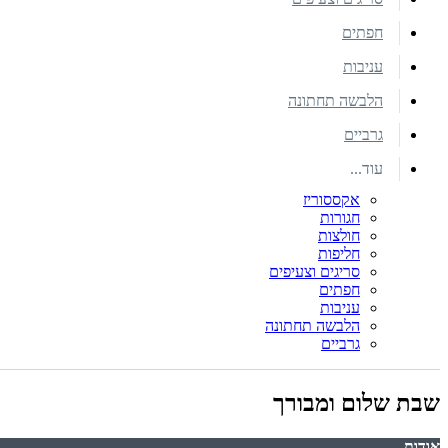
חפתים
עניבות
הלבשה תחתונה
גרביים
עוד...
אקססוריז
חגורות
חולצות
חליפות
סריגים וצעיפים
חפתים
עניבות
הלבשה תחתונה
גרביים
שבת שלום ומבורך
אודות