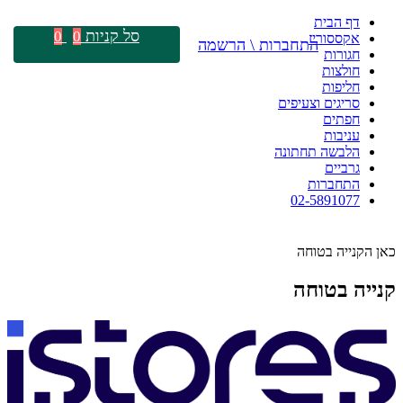
דף הבית
סל קניות
0
0
אקססוריז
התחברות \ הרשמה
חגורות
חולצות
חליפות
סריגים וצעיפים
חפתים
עניבות
הלבשה תחתונה
גרביים
התחברות
02-5891077
כאן הקנייה בטוחה
קנייה בטוחה