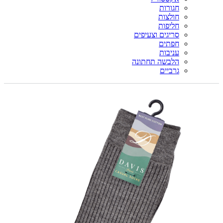
חגורות
חולצות
חליפות
סריגים וצעיפים
חפתים
עניבות
הלבשה תחתונה
גרביים