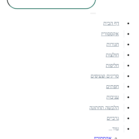
דף הבית
אקססוריז
חגורות
חולצות
חליפות
סריגים וצעיפים
חפתים
עניבות
הלבשה תחתונה
גרביים
עוד...
אקססוריז