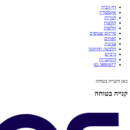
דף הבית
אקססוריז
חגורות
חולצות
חליפות
סריגים וצעיפים
חפתים
עניבות
הלבשה תחתונה
גרביים
התחברות
02-5891077
כאן הקנייה בטוחה
קנייה בטוחה