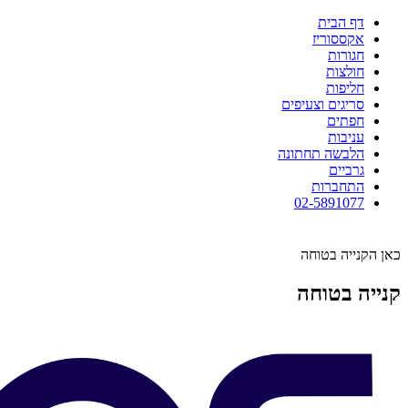
דף הבית
אקססוריז
חגורות
חולצות
חליפות
סריגים וצעיפים
חפתים
עניבות
הלבשה תחתונה
גרביים
התחברות
02-5891077
כאן הקנייה בטוחה
קנייה בטוחה