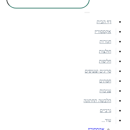
דף הבית
אקססוריז
חגורות
חולצות
חליפות
סריגים וצעיפים
חפתים
עניבות
הלבשה תחתונה
גרביים
עוד...
אקססוריז