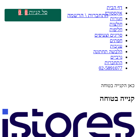
דף הבית
סל קניות
0
0
אקססוריז
התחברות \ הרשמה
חגורות
חולצות
חליפות
סריגים וצעיפים
חפתים
עניבות
הלבשה תחתונה
גרביים
התחברות
02-5891077
כאן הקנייה בטוחה
קנייה בטוחה