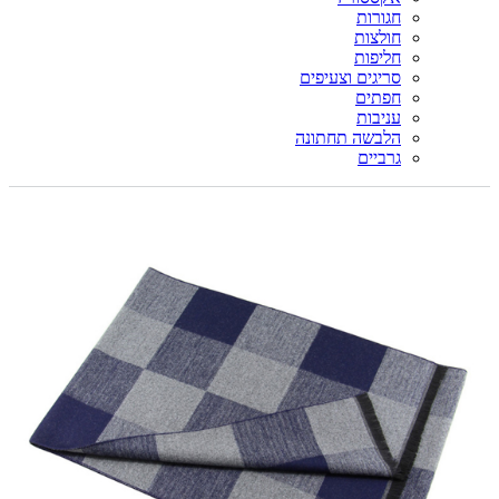
חגורות
חולצות
חליפות
סריגים וצעיפים
חפתים
עניבות
הלבשה תחתונה
גרביים