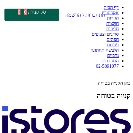
דף הבית
סל קניות
0
0
אקססוריז
התחברות \ הרשמה
חגורות
חולצות
חליפות
סריגים וצעיפים
חפתים
עניבות
הלבשה תחתונה
גרביים
התחברות
02-5891077
כאן הקנייה בטוחה
קנייה בטוחה