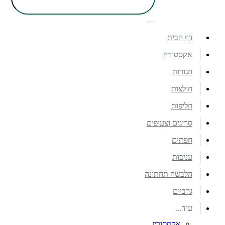
דף הבית
אקססוריז
חגורות
חולצות
חליפות
סריגים וצעיפים
חפתים
עניבות
הלבשה תחתונה
גרביים
עוד...
אקססוריז