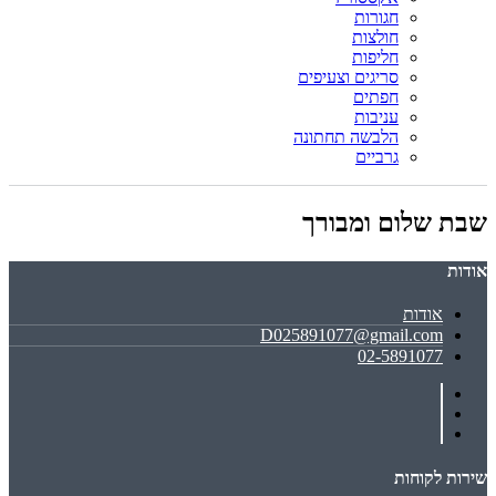
חגורות
חולצות
חליפות
סריגים וצעיפים
חפתים
עניבות
הלבשה תחתונה
גרביים
שבת שלום ומבורך
אודות
אודות
D025891077@gmail.com
02-5891077
שירות לקוחות