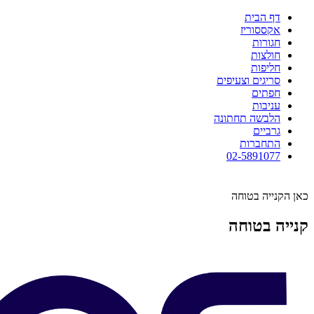
דף הבית
אקססוריז
חגורות
חולצות
חליפות
סריגים וצעיפים
חפתים
עניבות
הלבשה תחתונה
גרביים
התחברות
02-5891077
כאן הקנייה בטוחה
קנייה בטוחה