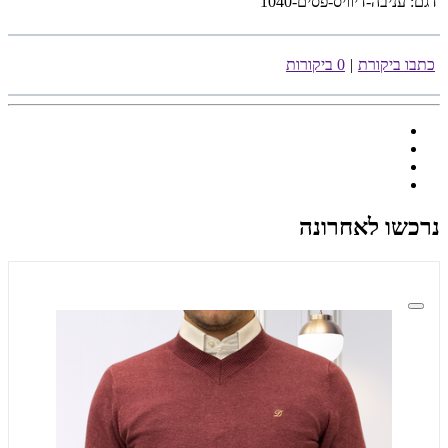
דגם:
עניבה-דיוויס-פסים-1040
כתבו ביקורת
|
0 ביקורות
נרכשו לאחרונה