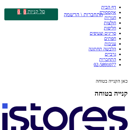
דף הבית
סל קניות
0
0
אקססוריז
התחברות \ הרשמה
חגורות
חולצות
חליפות
סריגים וצעיפים
חפתים
עניבות
הלבשה תחתונה
גרביים
התחברות
02-5891077
כאן הקנייה בטוחה
קנייה בטוחה