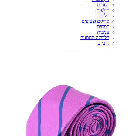
חגורות
חולצות
חליפות
סריגים וצעיפים
חפתים
עניבות
הלבשה תחתונה
גרביים