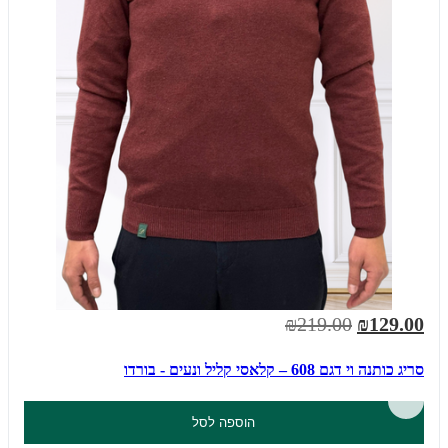
₪219.00
₪129.00
סריג כותנה וי דגם 608 – קלאסי קליל ונעים - בורדו
הוספה לסל