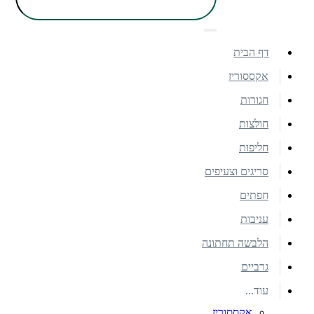
דף הבית
אקססוריז
חגורות
חולצות
חליפות
סריגים וצעיפים
חפתים
עניבות
הלבשה תחתונה
גרביים
עוד...
אקססוריז