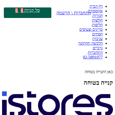
דף הבית
סל קניות
0
0
אקססוריז
התחברות \ הרשמה
חגורות
חולצות
חליפות
סריגים וצעיפים
חפתים
עניבות
הלבשה תחתונה
גרביים
התחברות
02-5891077
כאן הקנייה בטוחה
קנייה בטוחה