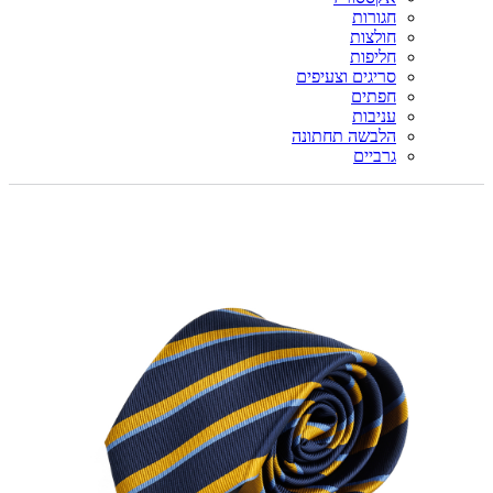
חגורות
חולצות
חליפות
סריגים וצעיפים
חפתים
עניבות
הלבשה תחתונה
גרביים