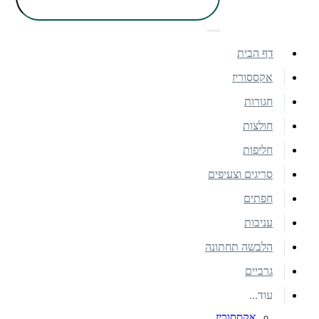
דף הבית
אקססוריז
חגורות
חולצות
חליפות
סריגים וצעיפים
חפתים
עניבות
הלבשה תחתונה
גרביים
עוד...
אקססוריז