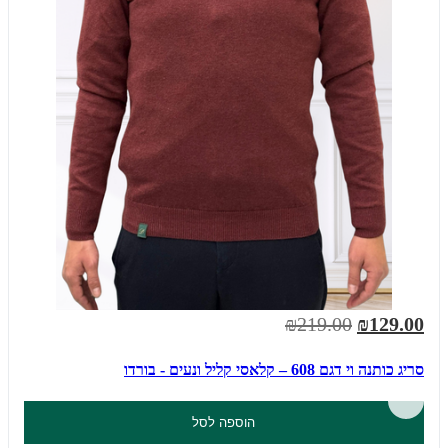
₪219.00
₪129.00
סריג כותנה וי דגם 608 – קלאסי קליל ונעים - בורדו
הוספה לסל