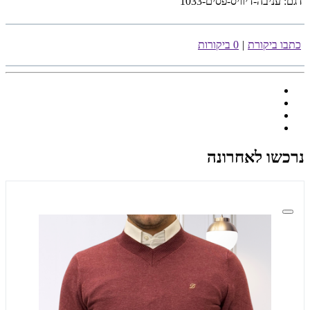
דגם:
עניבה-דיוויס-פסים-1033
כתבו ביקורת
|
0 ביקורות
נרכשו לאחרונה