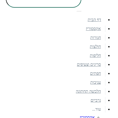
דף הבית
אקססוריז
חגורות
חולצות
חליפות
סריגים וצעיפים
חפתים
עניבות
הלבשה תחתונה
גרביים
עוד...
אקססוריז