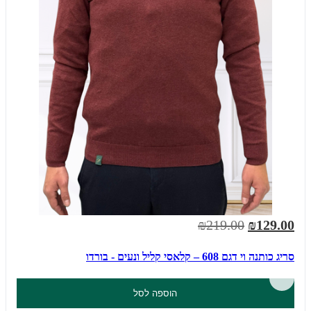
₪219.00
₪129.00
סריג כותנה וי דגם 608 – קלאסי קליל ונעים - בורדו
הוספה לסל