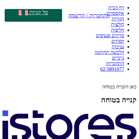
דף הבית
סל קניות
0
0
אקססוריז
התחברות \ הרשמה
חגורות
חולצות
חליפות
סריגים וצעיפים
חפתים
עניבות
הלבשה תחתונה
גרביים
התחברות
02-5891077
כאן הקנייה בטוחה
קנייה בטוחה