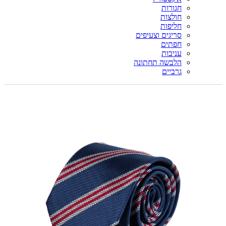
חגורות
חולצות
חליפות
סריגים וצעיפים
חפתים
עניבות
הלבשה תחתונה
גרביים