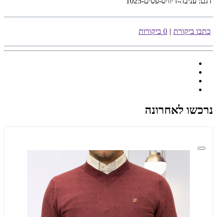
דגם:
עניבה-דיוויס-פסים-1025
כתבו ביקורת
|
0 ביקורות
נרכשו לאחרונה