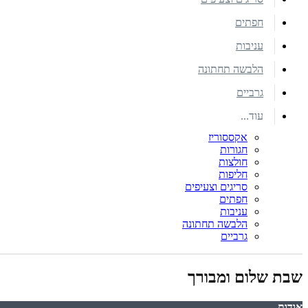
חפתים
עניבות
הלבשה תחתונה
גרביים
עוד...
אקססוריז
חגורות
חולצות
חליפות
סריגים וצעיפים
חפתים
עניבות
הלבשה תחתונה
גרביים
שבת שלום ומבורך
אודות