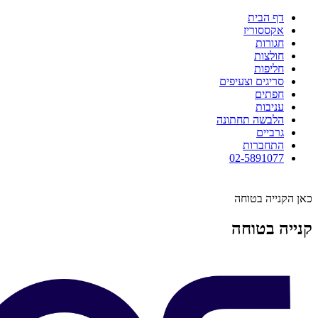
דף הבית
אקססוריז
חגורות
חולצות
חליפות
סריגים וצעיפים
חפתים
עניבות
הלבשה תחתונה
גרביים
התחברות
02-5891077
כאן הקנייה בטוחה
קנייה בטוחה