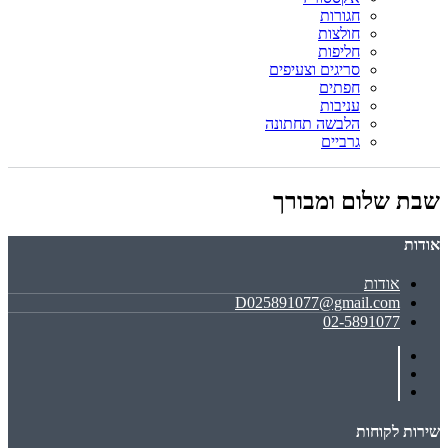
חגורות
חולצות
חליפות
סריגים וצעיפים
חפתים
עניבות
הלבשה תחתונה
גרביים
שבת שלום ומבורך
אודות
אודות
D025891077@gmail.com
02-5891077
שירות לקוחות