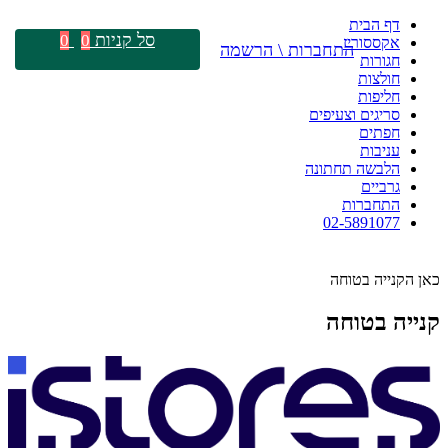
דף הבית
סל קניות
0
0
אקססוריז
התחברות \ הרשמה
חגורות
חולצות
חליפות
סריגים וצעיפים
חפתים
עניבות
הלבשה תחתונה
גרביים
התחברות
02-5891077
כאן הקנייה בטוחה
קנייה בטוחה