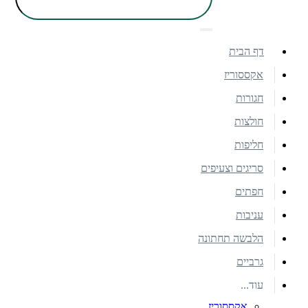
דף הבית
אקססוריז
חגורות
חולצות
חליפות
סריגים וצעיפים
חפתים
עניבות
הלבשה תחתונה
גרביים
עוד...
אקססוריז