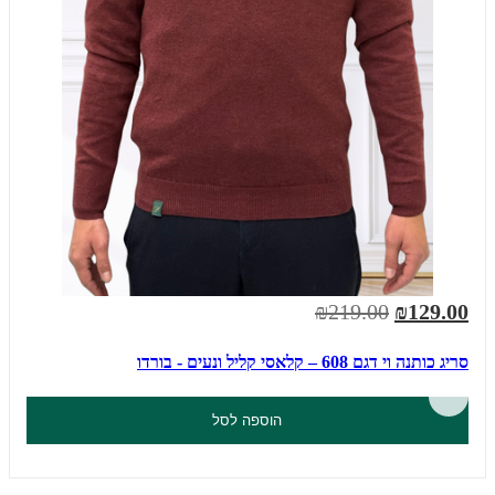
₪219.00
₪129.00
סריג כותנה וי דגם 608 – קלאסי קליל ונעים - בורדו
הוספה לסל