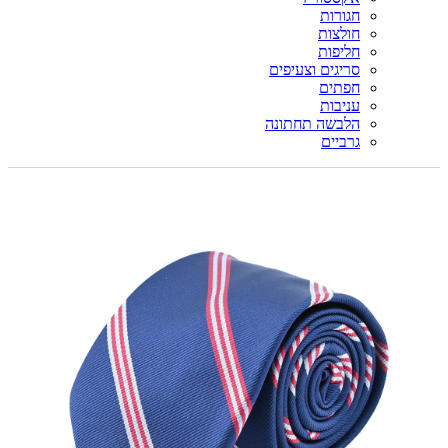
חגורות
חולצות
חליפות
סריגים וצעיפים
חפתים
עניבות
הלבשה תחתונה
גרביים