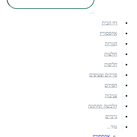
דף הבית
אקססוריז
חגורות
חולצות
חליפות
סריגים וצעיפים
חפתים
עניבות
הלבשה תחתונה
גרביים
עוד...
אקססוריז