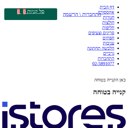
דף הבית
סל קניות
0
0
אקססוריז
התחברות \ הרשמה
חגורות
חולצות
חליפות
סריגים וצעיפים
חפתים
עניבות
הלבשה תחתונה
גרביים
התחברות
02-5891077
כאן הקנייה בטוחה
קנייה בטוחה