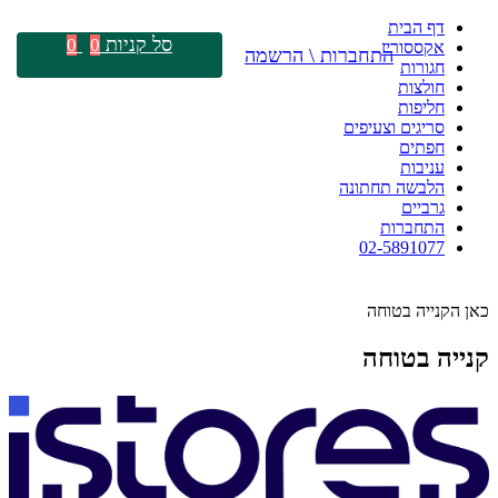
דף הבית
סל קניות
0
0
אקססוריז
התחברות \ הרשמה
חגורות
חולצות
חליפות
סריגים וצעיפים
חפתים
עניבות
הלבשה תחתונה
גרביים
התחברות
02-5891077
כאן הקנייה בטוחה
קנייה בטוחה