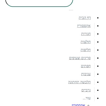
דף הבית
אקססוריז
חגורות
חולצות
חליפות
סריגים וצעיפים
חפתים
עניבות
הלבשה תחתונה
גרביים
עוד...
אקססוריז