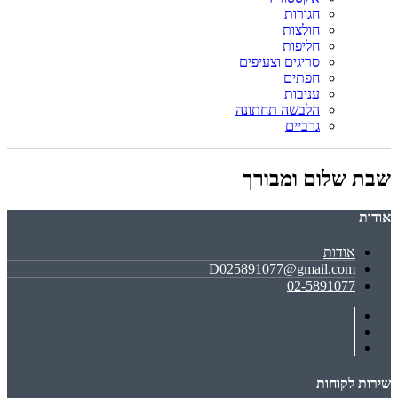
חגורות
חולצות
חליפות
סריגים וצעיפים
חפתים
עניבות
הלבשה תחתונה
גרביים
שבת שלום ומבורך
אודות
אודות
D025891077@gmail.com
02-5891077
שירות לקוחות