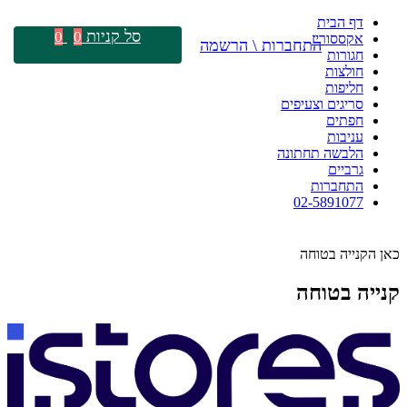
דף הבית
סל קניות
0
0
אקססוריז
התחברות \ הרשמה
חגורות
חולצות
חליפות
סריגים וצעיפים
חפתים
עניבות
הלבשה תחתונה
גרביים
התחברות
02-5891077
כאן הקנייה בטוחה
קנייה בטוחה