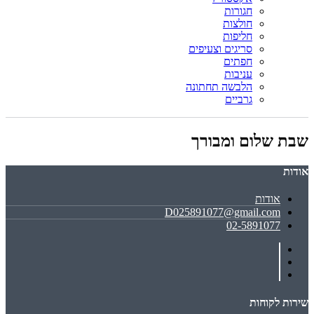
חגורות
חולצות
חליפות
סריגים וצעיפים
חפתים
עניבות
הלבשה תחתונה
גרביים
שבת שלום ומבורך
אודות
אודות
D025891077@gmail.com
02-5891077
שירות לקוחות