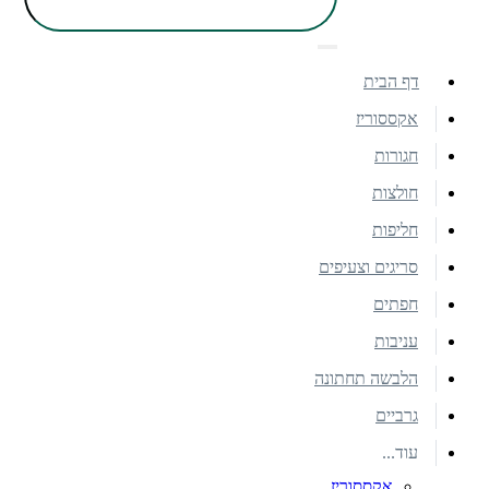
דף הבית
אקססוריז
חגורות
חולצות
חליפות
סריגים וצעיפים
חפתים
עניבות
הלבשה תחתונה
גרביים
עוד...
אקססוריז