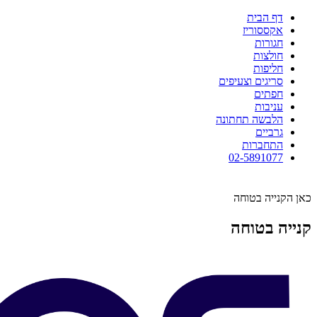
דף הבית
אקססוריז
חגורות
חולצות
חליפות
סריגים וצעיפים
חפתים
עניבות
הלבשה תחתונה
גרביים
התחברות
02-5891077
כאן הקנייה בטוחה
קנייה בטוחה