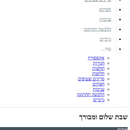
חפתים
עניבות
הלבשה תחתונה
גרביים
עוד...
אקססוריז
חגורות
חולצות
חליפות
סריגים וצעיפים
חפתים
עניבות
הלבשה תחתונה
גרביים
שבת שלום ומבורך
אודות