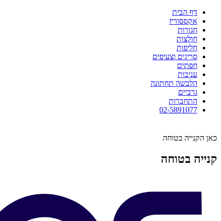
דף הבית
אקססוריז
חגורות
חולצות
חליפות
סריגים וצעיפים
חפתים
עניבות
הלבשה תחתונה
גרביים
התחברות
02-5891077
כאן הקנייה בטוחה
קנייה בטוחה