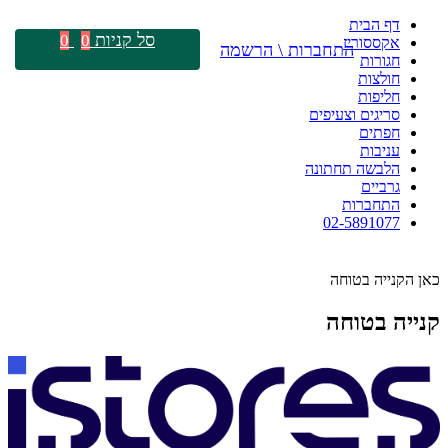
דף הבית
סל קניות
0
0
אקססוריז
התחברות \ הרשמה
חגורות
חולצות
חליפות
סריגים וצעיפים
חפתים
עניבות
הלבשה תחתונה
גרביים
התחברות
02-5891077
כאן הקנייה בטוחה
קנייה בטוחה