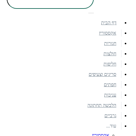
דף הבית
אקססוריז
חגורות
חולצות
חליפות
סריגים וצעיפים
חפתים
עניבות
הלבשה תחתונה
גרביים
עוד...
אקססוריז