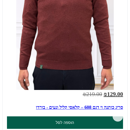
₪219.00
₪129.00
סריג כותנה וי דגם 608 – קלאסי קליל ונעים - בורדו
הוספה לסל