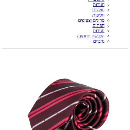
חגורות
חולצות
חליפות
סריגים וצעיפים
חפתים
עניבות
הלבשה תחתונה
גרביים