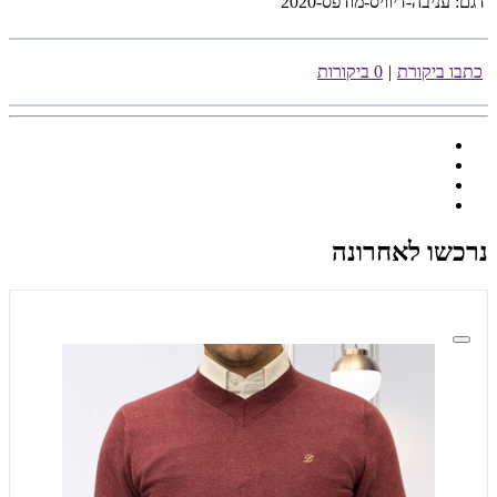
דגם:
עניבה-דיוויס-מודפס-2020
כתבו ביקורת
|
0 ביקורות
נרכשו לאחרונה