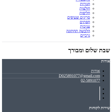
חגורות
חולצות
חליפות
סריגים וצעיפים
חפתים
עניבות
הלבשה תחתונה
גרביים
שבת שלום ומבורך
אודות
אודות
D025891077@gmail.com
02-5891077
שירות לקוחות