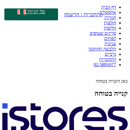
דף הבית
סל קניות
0
0
אקססוריז
התחברות \ הרשמה
חגורות
חולצות
חליפות
סריגים וצעיפים
חפתים
עניבות
הלבשה תחתונה
גרביים
התחברות
02-5891077
כאן הקנייה בטוחה
קנייה בטוחה