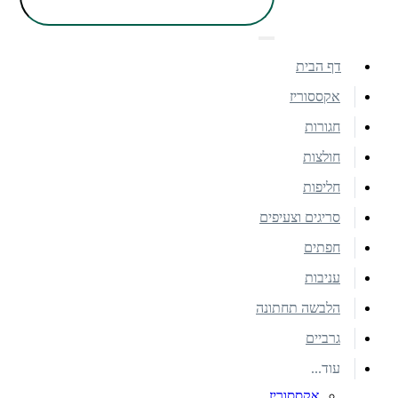
דף הבית
אקססוריז
חגורות
חולצות
חליפות
סריגים וצעיפים
חפתים
עניבות
הלבשה תחתונה
גרביים
עוד...
אקססוריז