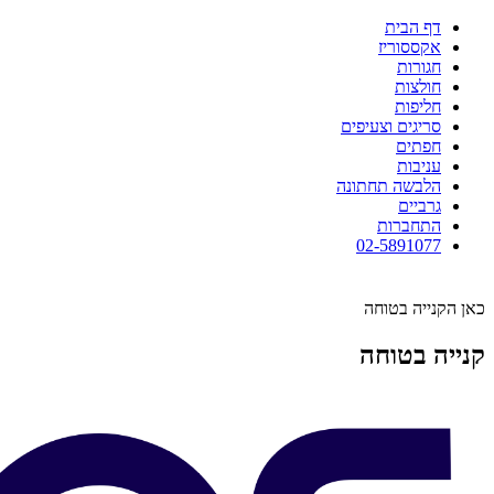
דף הבית
אקססוריז
חגורות
חולצות
חליפות
סריגים וצעיפים
חפתים
עניבות
הלבשה תחתונה
גרביים
התחברות
02-5891077
כאן הקנייה בטוחה
קנייה בטוחה