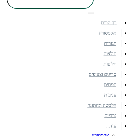
דף הבית
אקססוריז
חגורות
חולצות
חליפות
סריגים וצעיפים
חפתים
עניבות
הלבשה תחתונה
גרביים
עוד...
אקססוריז