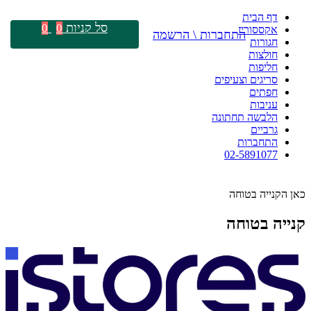
דף הבית
סל קניות
0
0
אקססוריז
התחברות \ הרשמה
חגורות
חולצות
חליפות
סריגים וצעיפים
חפתים
עניבות
הלבשה תחתונה
גרביים
התחברות
02-5891077
כאן הקנייה בטוחה
קנייה בטוחה