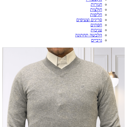
חגורות
חולצות
חליפות
סריגים וצעיפים
חפתים
עניבות
הלבשה תחתונה
גרביים