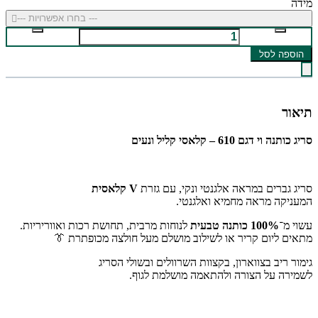
מידה
--- בחרו אפשרויות ---
הוספה לסל
תיאור
סריג כותנה וי דגם 610 – קלאסי קליל ונעים
סריג גברים במראה אלגנטי ונקי, עם גזרת
V קלאסית
המעניקה מראה מחמיא ואלגנטי.
עשוי מ־
100% כותנה טבעית
לנוחות מרבית, תחושת רכות ואווריריות.
מתאים ליום קריר או לשילוב מושלם מעל חולצה מכופתרת 👔
גימור ריב בצווארון, בקצוות השרוולים ובשולי הסריג
לשמירה על הצורה ולהתאמה מושלמת לגוף.