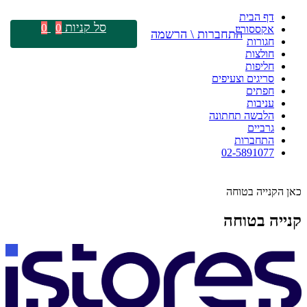
דף הבית
סל קניות
0
0
אקססוריז
התחברות \ הרשמה
חגורות
חולצות
חליפות
סריגים וצעיפים
חפתים
עניבות
הלבשה תחתונה
גרביים
התחברות
02-5891077
כאן הקנייה בטוחה
קנייה בטוחה