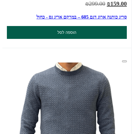
₪299.00
₪159.00
סריג כותנה ארוג דגם 605 – במרקם אריג גס - כחול
הוספה לסל