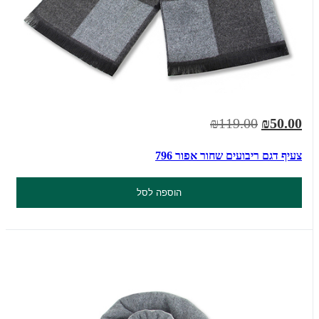
₪119.00
₪50.00
צעיף דגם ריבועים שחור אפור 796
הוספה לסל