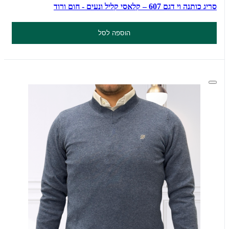
סריג כותנה וי דגם 607 – קלאסי קליל ונעים - חום ורוד
הוספה לסל