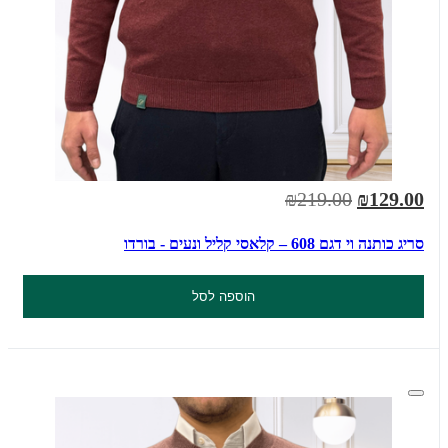
₪219.00
₪129.00
סריג כותנה וי דגם 608 – קלאסי קליל ונעים - בורדו
הוספה לסל