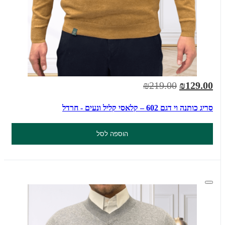
₪219.00
₪129.00
סריג כותנה וי דגם 602 – קלאסי קליל ונעים - חרדל
הוספה לסל