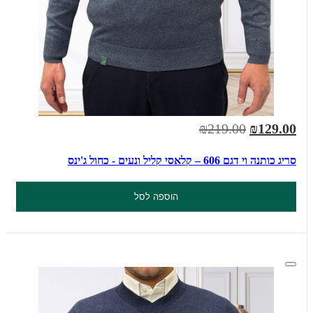
₪219.00
₪129.00
סריג כותנה וי דגם 606 – קלאסי קליל ונעים - כחול ג'ינס
הוספה לסל