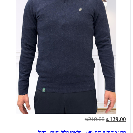
₪219.00
₪129.00
סריג כותנה וי דגם 605 – קלאסי קליל ונעים - כחול