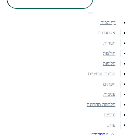
דף הבית
אקססוריז
חגורות
חולצות
חליפות
סריגים וצעיפים
חפתים
עניבות
הלבשה תחתונה
גרביים
עוד...
אקססוריז