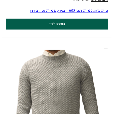
סריג כותנה ארוג דגם 608 – במרקם אריג גס - בורדו
הוספה לסל