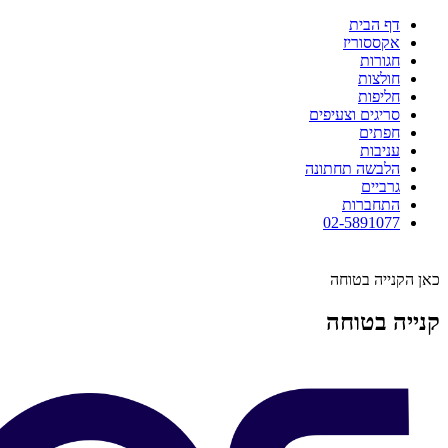
דף הבית
אקססוריז
חגורות
חולצות
חליפות
סריגים וצעיפים
חפתים
עניבות
הלבשה תחתונה
גרביים
התחברות
02-5891077
כאן הקנייה בטוחה
קנייה בטוחה