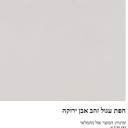
חפת עגול זהב אבן ירוקה
זמינות: המוצר אזל מהמלאי
₪220.00