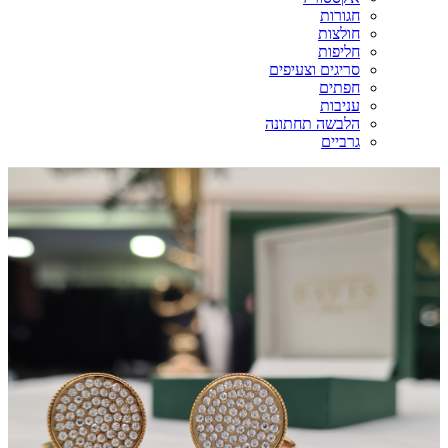
חגורות
חולצות
חליפות
סריגים וצעיפים
חפתים
עניבות
הלבשה תחתונה
גרביים