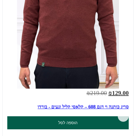
₪219.00
₪129.00
סריג כותנה וי דגם 608 – קלאסי קליל ונעים - בורדו
הוספה לסל