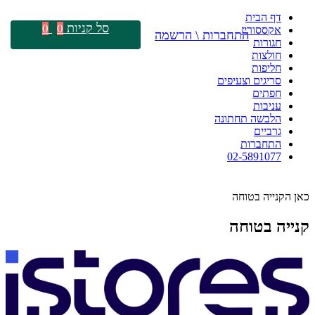
דף הבית
סל קניות
0
0
אקססוריז
התחברות \ הרשמה
חגורות
חולצות
חליפות
סריגים וצעיפים
חפתים
עניבות
הלבשה תחתונה
גרביים
התחברות
02-5891077
כאן הקנייה בטוחה
קנייה בטוחה