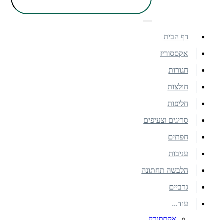
דף הבית
אקססוריז
חגורות
חולצות
חליפות
סריגים וצעיפים
חפתים
עניבות
הלבשה תחתונה
גרביים
עוד...
אקססוריז