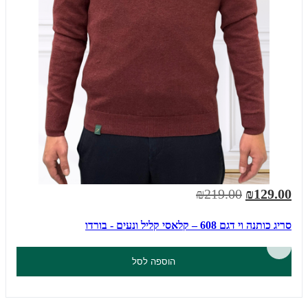
₪219.00
₪129.00
סריג כותנה וי דגם 608 – קלאסי קליל ונעים - בורדו
הוספה לסל