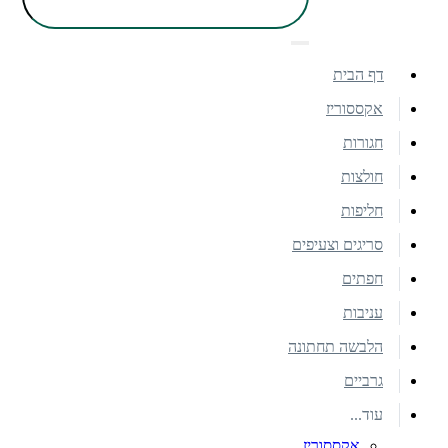
דף הבית
אקססוריז
חגורות
חולצות
חליפות
סריגים וצעיפים
חפתים
עניבות
הלבשה תחתונה
גרביים
עוד...
אקססוריז