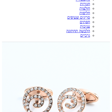
חגורות
חולצות
חליפות
סריגים וצעיפים
חפתים
עניבות
הלבשה תחתונה
גרביים