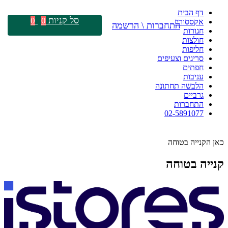
דף הבית
סל קניות
0
0
אקססוריז
התחברות \ הרשמה
חגורות
חולצות
חליפות
סריגים וצעיפים
חפתים
עניבות
הלבשה תחתונה
גרביים
התחברות
02-5891077
כאן הקנייה בטוחה
קנייה בטוחה