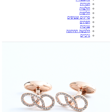
חגורות
חולצות
חליפות
סריגים וצעיפים
חפתים
עניבות
הלבשה תחתונה
גרביים