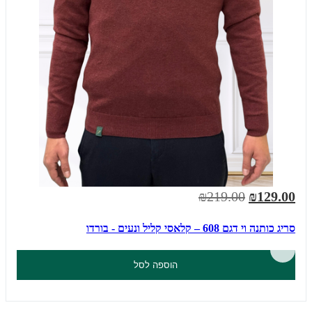
₪219.00
₪129.00
סריג כותנה וי דגם 608 – קלאסי קליל ונעים - בורדו
הוספה לסל