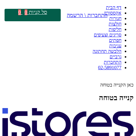
דף הבית
סל קניות
0
0
אקססוריז
התחברות \ הרשמה
חגורות
חולצות
חליפות
סריגים וצעיפים
חפתים
עניבות
הלבשה תחתונה
גרביים
התחברות
02-5891077
כאן הקנייה בטוחה
קנייה בטוחה