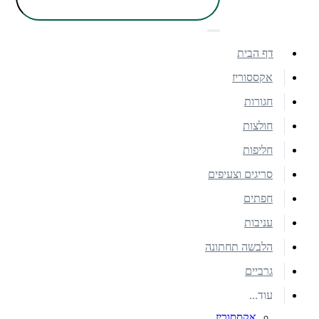
דף הבית
אקססוריז
חגורות
חולצות
חליפות
סריגים וצעיפים
חפתים
עניבות
הלבשה תחתונה
גרביים
עוד...
אקססוריז