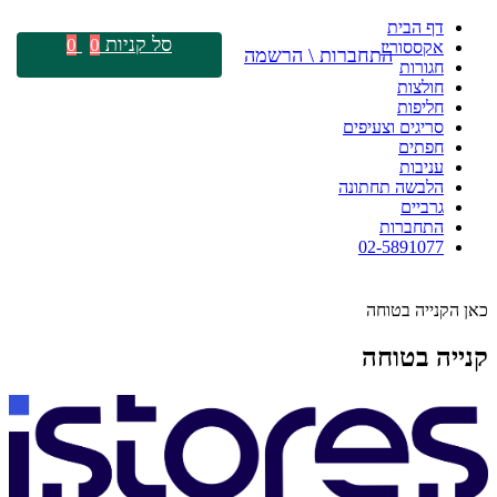
דף הבית
סל קניות
0
0
אקססוריז
התחברות \ הרשמה
חגורות
חולצות
חליפות
סריגים וצעיפים
חפתים
עניבות
הלבשה תחתונה
גרביים
התחברות
02-5891077
כאן הקנייה בטוחה
קנייה בטוחה