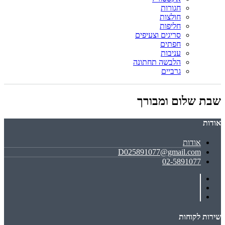
חגורות
חולצות
חליפות
סריגים וצעיפים
חפתים
עניבות
הלבשה תחתונה
גרביים
שבת שלום ומבורך
אודות
אודות
D025891077@gmail.com
02-5891077
שירות לקוחות