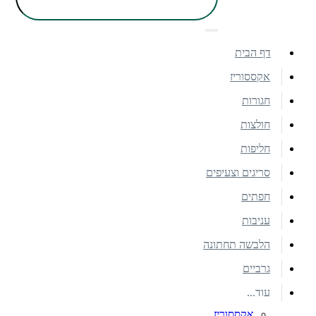
דף הבית
אקססוריז
חגורות
חולצות
חליפות
סריגים וצעיפים
חפתים
עניבות
הלבשה תחתונה
גרביים
עוד...
אקססוריז