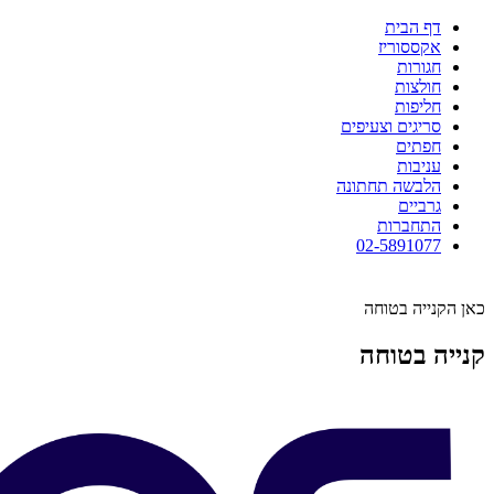
דף הבית
אקססוריז
חגורות
חולצות
חליפות
סריגים וצעיפים
חפתים
עניבות
הלבשה תחתונה
גרביים
התחברות
02-5891077
כאן הקנייה בטוחה
קנייה בטוחה