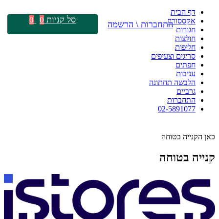
דף הבית
סל קניות
0
0
אקססוריז
התחברות \ הרשמה
חגורות
חולצות
חליפות
סריגים וצעיפים
חפתים
עניבות
הלבשה תחתונה
גרביים
התחברות
02-5891077
כאן הקנייה בטוחה
קנייה בטוחה