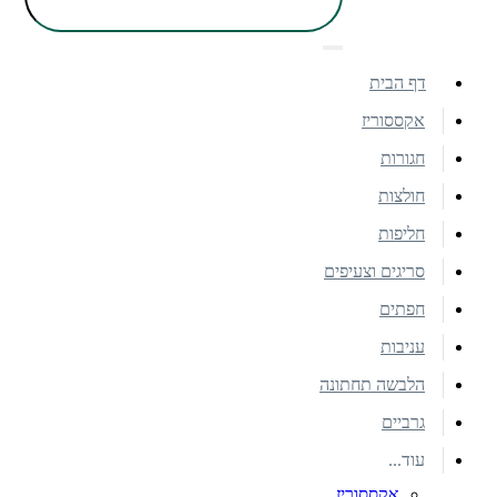
דף הבית
אקססוריז
חגורות
חולצות
חליפות
סריגים וצעיפים
חפתים
עניבות
הלבשה תחתונה
גרביים
עוד...
אקססוריז