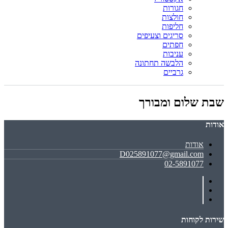
חגורות
חולצות
חליפות
סריגים וצעיפים
חפתים
עניבות
הלבשה תחתונה
גרביים
שבת שלום ומבורך
אודות
אודות
D025891077@gmail.com
02-5891077
שירות לקוחות