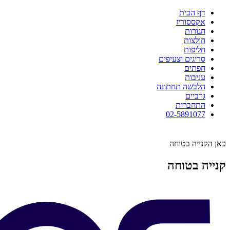
דף הבית
אקססוריז
חגורות
חולצות
חליפות
סריגים וצעיפים
חפתים
עניבות
הלבשה תחתונה
גרביים
התחברות
02-5891077
כאן הקנייה בטוחה
קנייה בטוחה