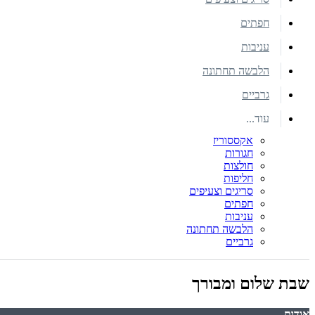
חפתים
עניבות
הלבשה תחתונה
גרביים
עוד...
אקססוריז
חגורות
חולצות
חליפות
סריגים וצעיפים
חפתים
עניבות
הלבשה תחתונה
גרביים
שבת שלום ומבורך
אודות