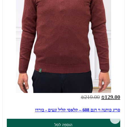
₪219.00
₪129.00
סריג כותנה וי דגם 608 – קלאסי קליל ונעים - בורדו
הוספה לסל