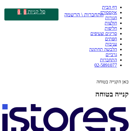
דף הבית
סל קניות
0
0
אקססוריז
התחברות \ הרשמה
חגורות
חולצות
חליפות
סריגים וצעיפים
חפתים
עניבות
הלבשה תחתונה
גרביים
התחברות
02-5891077
כאן הקנייה בטוחה
קנייה בטוחה