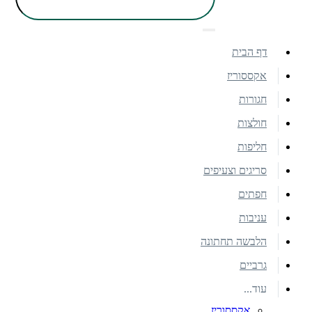
דף הבית
אקססוריז
חגורות
חולצות
חליפות
סריגים וצעיפים
חפתים
עניבות
הלבשה תחתונה
גרביים
עוד...
אקססוריז