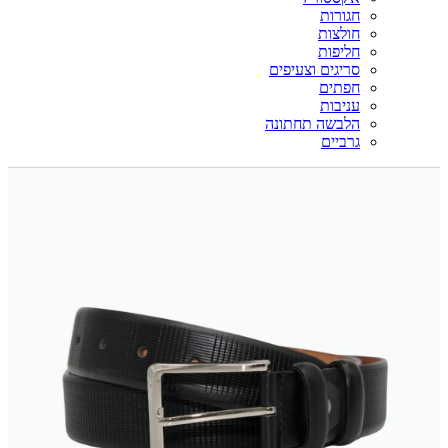
חגורות
חולצות
חליפות
סריגים וצעיפים
חפתים
עניבות
הלבשה תחתונה
גרביים