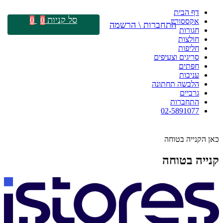
דף הבית
סל קניות
0
0
אקססוריז
התחברות \ הרשמה
חגורות
חולצות
חליפות
סריגים וצעיפים
חפתים
עניבות
הלבשה תחתונה
גרביים
התחברות
02-5891077
כאן הקנייה בטוחה
קנייה בטוחה