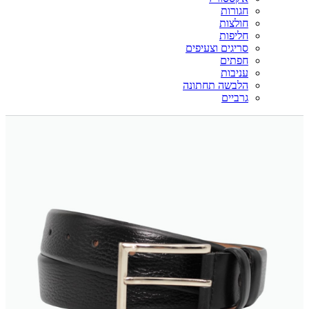
חגורות
חולצות
חליפות
סריגים וצעיפים
חפתים
עניבות
הלבשה תחתונה
גרביים