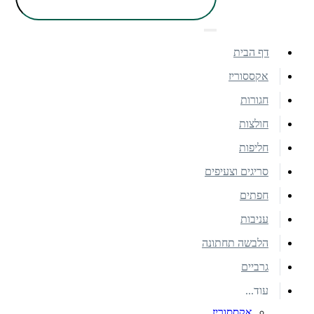
דף הבית
אקססוריז
חגורות
חולצות
חליפות
סריגים וצעיפים
חפתים
עניבות
הלבשה תחתונה
גרביים
עוד...
אקססוריז