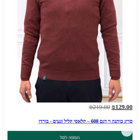
₪219.00
₪129.00
סריג כותנה וי דגם 608 – קלאסי קליל ונעים - בורדו
הוספה לסל