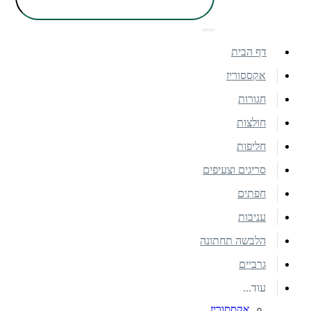
דף הבית
אקססוריז
חגורות
חולצות
חליפות
סריגים וצעיפים
חפתים
עניבות
הלבשה תחתונה
גרביים
עוד...
אקססוריז