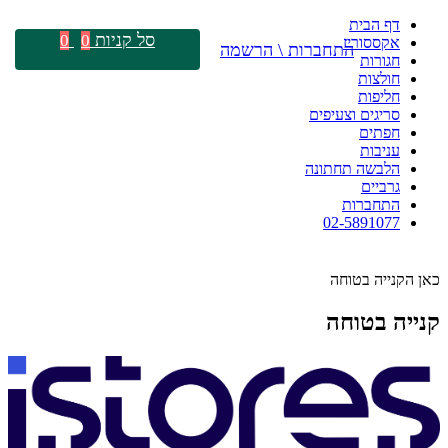
דף הבית
סל קניות
0
0
אקססוריז
התחברות \ הרשמה
חגורות
חולצות
חליפות
סריגים וצעיפים
חפתים
עניבות
הלבשה תחתונה
גרביים
התחברות
02-5891077
כאן הקנייה בטוחה
קנייה בטוחה