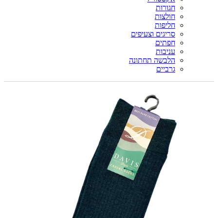
חגורות
חולצות
חליפות
סריגים וצעיפים
חפתים
עניבות
הלבשה תחתונה
גרביים