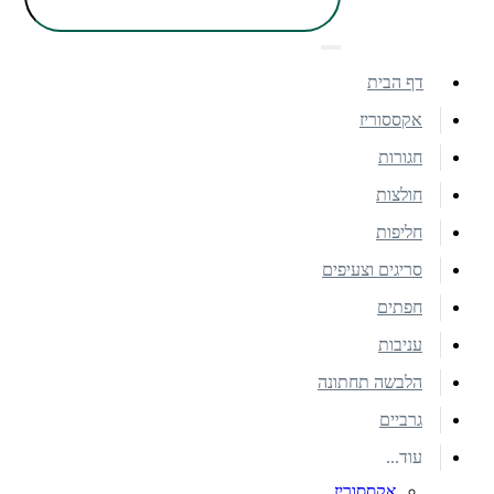
דף הבית
אקססוריז
חגורות
חולצות
חליפות
סריגים וצעיפים
חפתים
עניבות
הלבשה תחתונה
גרביים
עוד...
אקססוריז