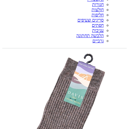
חגורות
חולצות
חליפות
סריגים וצעיפים
חפתים
עניבות
הלבשה תחתונה
גרביים