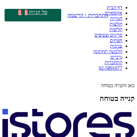
דף הבית
סל קניות
0
0
אקססוריז
התחברות \ הרשמה
חגורות
חולצות
חליפות
סריגים וצעיפים
חפתים
עניבות
הלבשה תחתונה
גרביים
התחברות
02-5891077
כאן הקנייה בטוחה
קנייה בטוחה