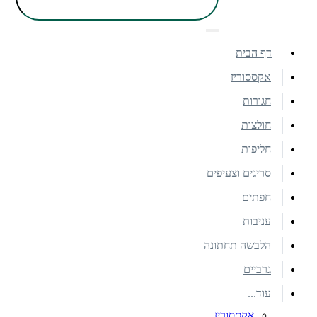
דף הבית
אקססוריז
חגורות
חולצות
חליפות
סריגים וצעיפים
חפתים
עניבות
הלבשה תחתונה
גרביים
עוד...
אקססוריז