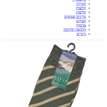
חגורות
חולצות
חליפות
סריגים וצעיפים
חפתים
עניבות
הלבשה תחתונה
גרביים