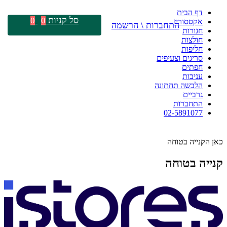
דף הבית
סל קניות
0
0
אקססוריז
התחברות \ הרשמה
חגורות
חולצות
חליפות
סריגים וצעיפים
חפתים
עניבות
הלבשה תחתונה
גרביים
התחברות
02-5891077
כאן הקנייה בטוחה
קנייה בטוחה