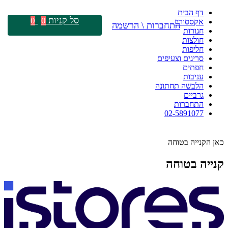
דף הבית
סל קניות
0
0
אקססוריז
התחברות \ הרשמה
חגורות
חולצות
חליפות
סריגים וצעיפים
חפתים
עניבות
הלבשה תחתונה
גרביים
התחברות
02-5891077
כאן הקנייה בטוחה
קנייה בטוחה