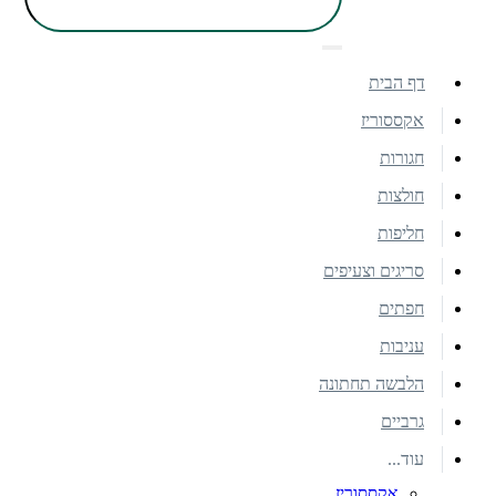
דף הבית
אקססוריז
חגורות
חולצות
חליפות
סריגים וצעיפים
חפתים
עניבות
הלבשה תחתונה
גרביים
עוד...
אקססוריז