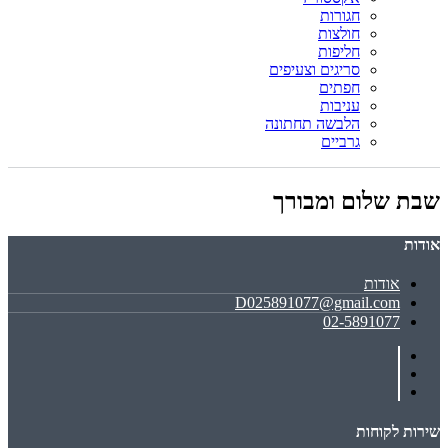
חגורות
חולצות
חליפות
סריגים וצעיפים
חפתים
עניבות
הלבשה תחתונה
גרביים
שבת שלום ומבורך
אודות
אודות
D025891077@gmail.com
02-5891077
שירות לקוחות