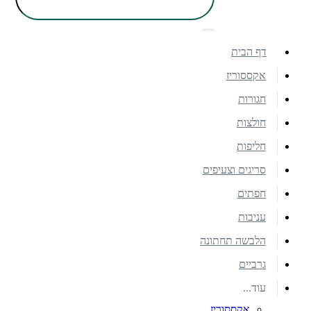
דף הבית
אקססוריז
חגורות
חולצות
חליפות
סריגים וצעיפים
חפתים
עניבות
הלבשה תחתונה
גרביים
עוד...
אקססוריז