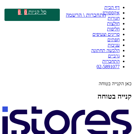
דף הבית
סל קניות
0
0
אקססוריז
התחברות \ הרשמה
חגורות
חולצות
חליפות
סריגים וצעיפים
חפתים
עניבות
הלבשה תחתונה
גרביים
התחברות
02-5891077
כאן הקנייה בטוחה
קנייה בטוחה