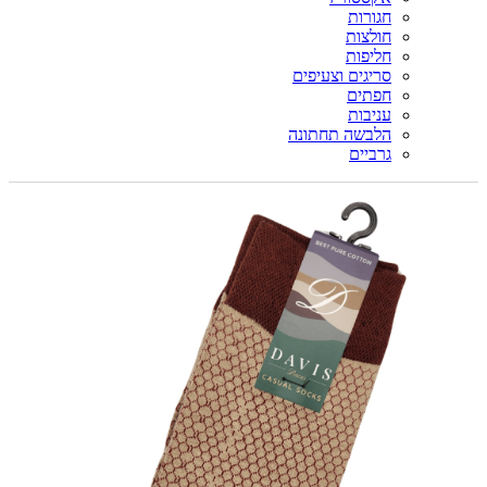
חגורות
חולצות
חליפות
סריגים וצעיפים
חפתים
עניבות
הלבשה תחתונה
גרביים