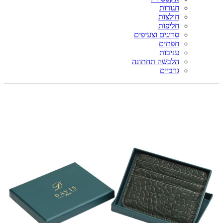
חגורות
חולצות
חליפות
סריגים וצעיפים
חפתים
עניבות
הלבשה תחתונה
גרביים