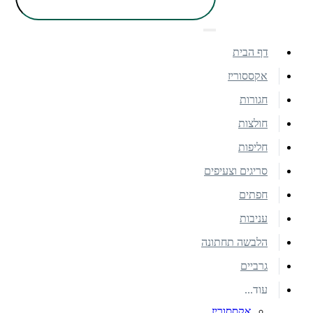
דף הבית
אקססוריז
חגורות
חולצות
חליפות
סריגים וצעיפים
חפתים
עניבות
הלבשה תחתונה
גרביים
עוד...
אקססוריז