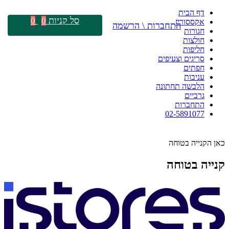
דף הבית
סל קניות
0
0
אקססוריז
התחברות \ הרשמה
חגורות
חולצות
חליפות
סריגים וצעיפים
חפתים
עניבות
הלבשה תחתונה
גרביים
התחברות
02-5891077
כאן הקנייה בטוחה
קנייה בטוחה