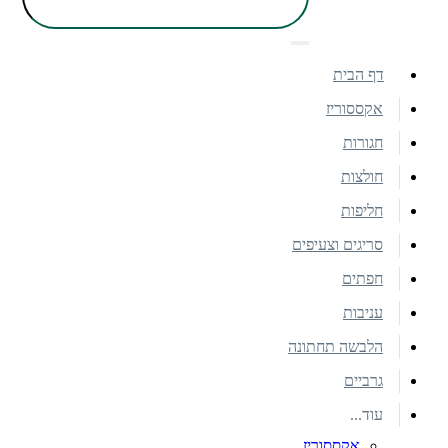
דף הבית
אקססוריז
חגורות
חולצות
חליפות
סריגים וצעיפים
חפתים
עניבות
הלבשה תחתונה
גרביים
עוד...
אקססוריז