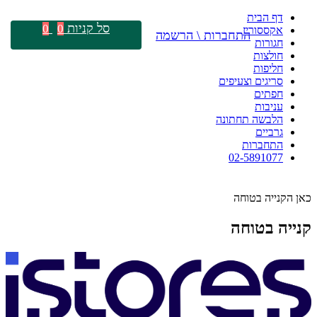
דף הבית
סל קניות
0
0
אקססוריז
התחברות \ הרשמה
חגורות
חולצות
חליפות
סריגים וצעיפים
חפתים
עניבות
הלבשה תחתונה
גרביים
התחברות
02-5891077
כאן הקנייה בטוחה
קנייה בטוחה