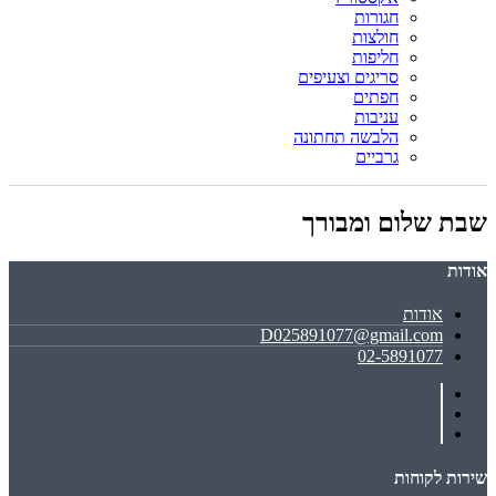
חגורות
חולצות
חליפות
סריגים וצעיפים
חפתים
עניבות
הלבשה תחתונה
גרביים
שבת שלום ומבורך
אודות
אודות
D025891077@gmail.com
02-5891077
שירות לקוחות